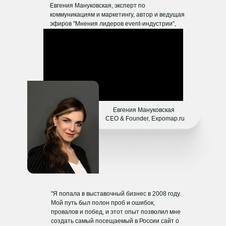
Евгения Мануковская,
эксперт по
коммуникациям и маркетингу,
автор и ведущая
эфиров "Мнения лидеров event-индустрии",
спикер конференций (EFEA, Event-LIVE, PSI
Russia, 5pExpo, Global Event.ru Forum и др.).
Опыт работы в выставочном бизнесе - более
13 лет.
Евгения Мануковская
CEO & Founder, Expomap.ru
"Я попала в выставочный бизнес в 2008 году.
Мой путь был полон проб и ошибок,
провалов и побед, и этот опыт позволил мне
создать самый посещаемый в России сайт о