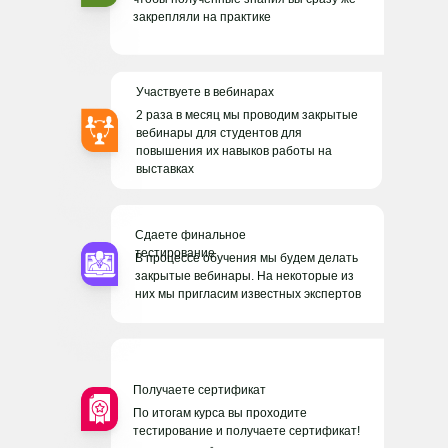
АР
закрепляли на практике
Участвуете в вебинарах
2 раза в месяц мы проводим закрытые
вебинары для студентов для
повышения их навыков работы на
выставках
Сдаете финальное
тестирование
В процессе обучения мы будем делать
закрытые вебинары. На некоторые из
них мы пригласим известных экспертов
Получаете сертификат
По итогам курса вы проходите
тестирование и получаете сертификат!