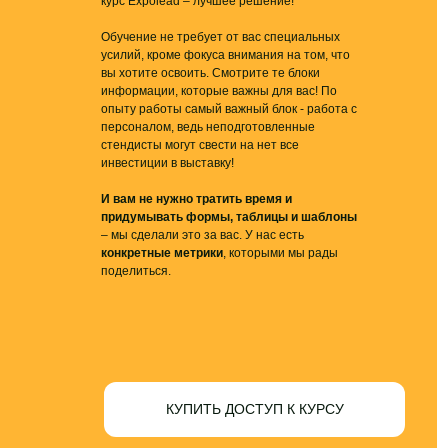
УР
курс Expolead – лучшее решение!
Обучение не требует от вас специальных
усилий, кроме фокуса внимания на том, что
вы хотите освоить. Смотрите те блоки
информации, которые важны для вас! По
опыту работы самый важный блок - работа с
персоналом, ведь неподготовленные
стендисты могут свести на нет все
инвестиции в выставку!
И вам не нужно тратить время и
придумывать формы, таблицы и шаблоны
– мы сделали это за вас. У нас есть
конкретные метрики
, которыми мы рады
поделиться.
КУПИТЬ ДОСТУП К КУРСУ